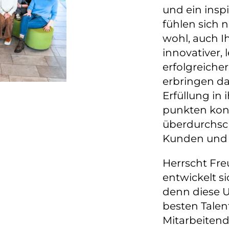
und ein inspi
fühlen sich 
wohl, auch I
innovativer, 
erfolgreicher
erbringen da
Erfüllung in
punkten kont
überdurchsch
Kunden und 
Herrscht Fre
entwickelt si
denn diese 
besten Talen
Mitarbeiten