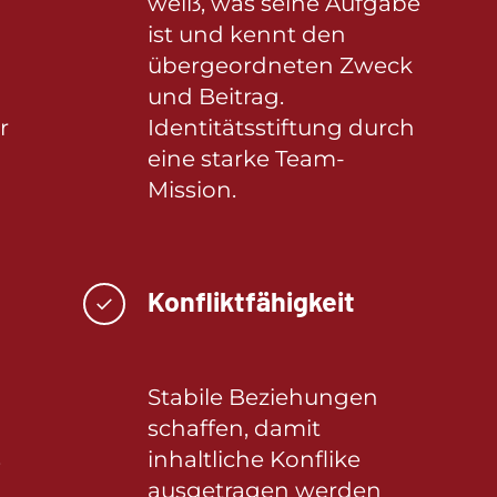
d
weiß, was seine Aufgabe
ist und kennt den
übergeordneten Zweck
und Beitrag.
r
Identitätsstiftung durch
eine starke Team-
Mission.
Konfliktfähigkeit
✓
Stabile Beziehungen
schaffen, damit
s
inhaltliche Konflike
ausgetragen werden