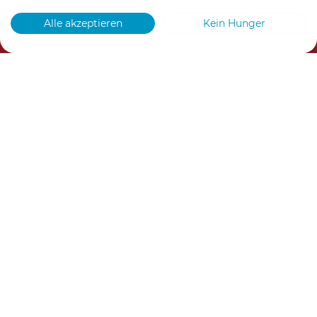
Alle akzeptieren
Kein Hunger
info@culture-work.com
+49 8171 4288830
Agile Transformation
Strategieentwicklung
Teamentwicklung
Ressourcen
Akademie
Kontakt
Datenschutz
Impressum